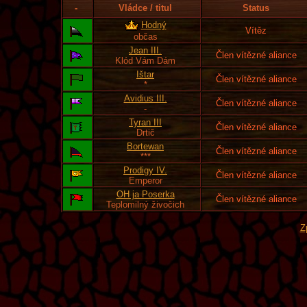
-
Vládce / titul
Status
Hodný
Vítěz
občas
Jean III.
Člen vítězné aliance
Klód Vám Dám
Ištar
Člen vítězné aliance
*
Avidius III.
Člen vítězné aliance
-
Tyran III
Člen vítězné aliance
Drtič
Bortewan
Člen vítězné aliance
***
Prodigy IV.
Člen vítězné aliance
Emperor
OH ja Poserka
Člen vítězné aliance
Teplomilný živočich
Z