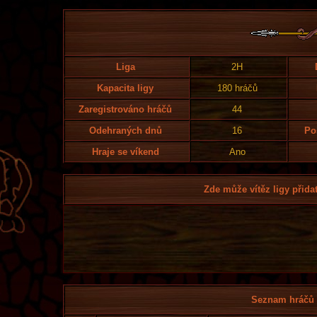
Liga
2H
Kapacita ligy
180 hráčů
Zaregistrováno hráčů
44
Odehraných dnů
16
Po
Hraje se víkend
Ano
Zde může vítěz ligy přidat
Seznam hráčů l