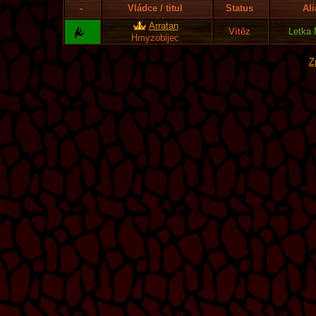
-
Vládce / titul
Status
Al
Arratan
Vítěz
Letka
Hmyzobijec
Z