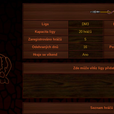
Liga
DM3
Kapacita ligy
20 hráčů
Zaregistrováno hráčů
5
Odehraných dnů
16
Po
Hraje se víkend
Ano
Zde může vítěz ligy přidat
Seznam hráčů l