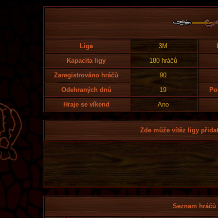
Liga
3M
Kapacita ligy
180 hráčů
Zaregistrováno hráčů
90
Odehraných dnů
19
Po
Hraje se víkend
Ano
Zde může vítěz ligy přidat
Seznam hráčů l