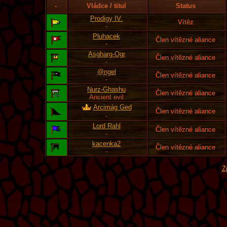
-
Vládce / titul
Status
Prodigy IV.
Vítěz
-
Pluhacek
Člen vítězné aliance
-
Asgharg-Ogr
Člen vítězné aliance
-
@ngel
Člen vítězné aliance
-
Nurz-Ghashu
Člen vítězné aliance
Ancient evil
Arcimág Ged
Člen vítězné aliance
-
Lord Rahl
Člen vítězné aliance
-
kacenka2
Člen vítězné aliance
-
Z