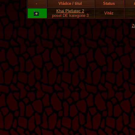
-
Vládce / titul
Status
Khai Plešatec 2
Vítěz
posel DE kategorie 3
Z