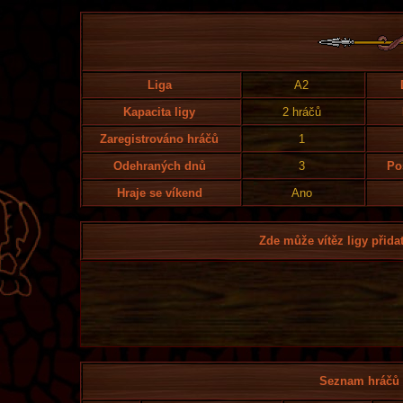
Liga
A2
Kapacita ligy
2 hráčů
Zaregistrováno hráčů
1
Odehraných dnů
3
Po
Hraje se víkend
Ano
Zde může vítěz ligy přidat
Seznam hráčů l