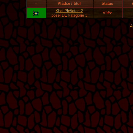
-
Vládce / titul
Status
Khai Plešatec 2
Vítěz
posel DE kategorie 3
Z