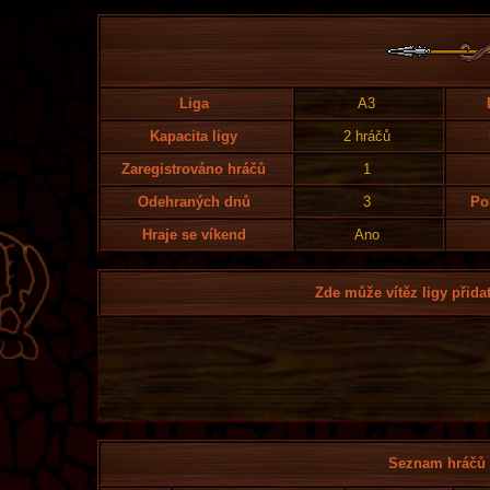
Liga
A3
Kapacita ligy
2 hráčů
Zaregistrováno hráčů
1
Odehraných dnů
3
Po
Hraje se víkend
Ano
Zde může vítěz ligy přidat
Seznam hráčů l