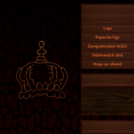
Liga
Kapacita ligy
Zaregistrováno hráčů
Odehraných dnů
Hraje se víkend