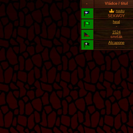
-
Vládce / titul
ruutu
SEKWOY
heal
-
1524
smrťák
Alcapone
-