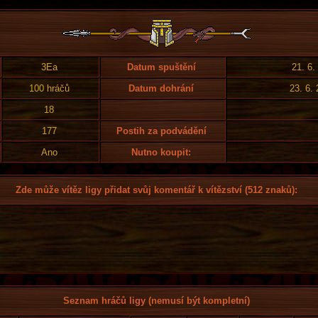
3Ea
Datum spuštění
21. 6.
100 hráčů
Datum dohrání
23. 6.
18
177
Postih za podvádění
Ano
Nutno koupit:
Zde může vítěz ligy přidat svůj komentář k vítězství (512 znaků):
Seznam hráčů ligy (nemusí být kompletní)