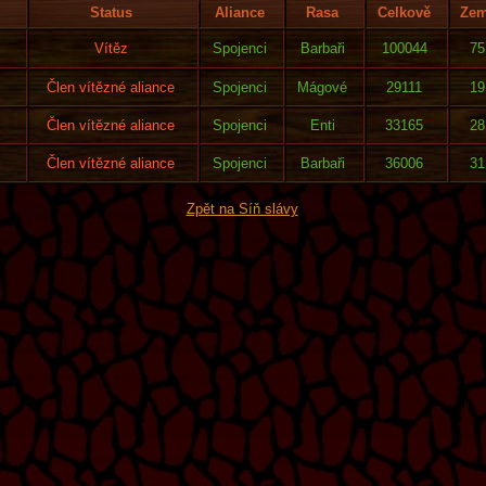
Status
Aliance
Rasa
Celkově
Zem
Vítěz
Spojenci
Barbaři
100044
75
Člen vítězné aliance
Spojenci
Mágové
29111
19
Člen vítězné aliance
Spojenci
Enti
33165
28
Člen vítězné aliance
Spojenci
Barbaři
36006
31
Zpět na Síň slávy