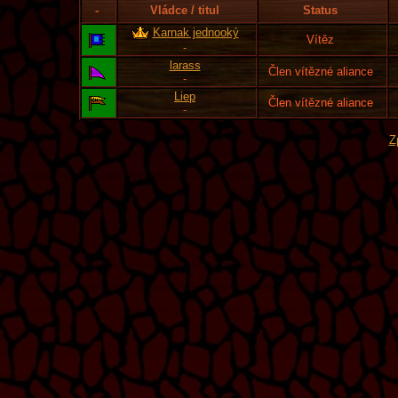
-
Vládce / titul
Status
Karnak jednooký
Vítěz
-
larass
Člen vítězné aliance
-
Liep
Člen vítězné aliance
-
Z