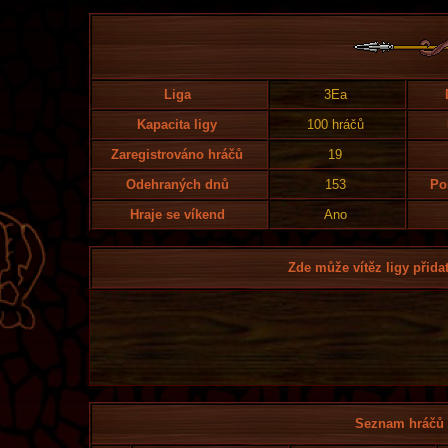
Liga
3Ea
Kapacita ligy
100 hráčů
Zaregistrováno hráčů
19
Odehraných dnů
153
Po
Hraje se víkend
Ano
Zde může vítěz ligy přidat
Seznam hráčů l