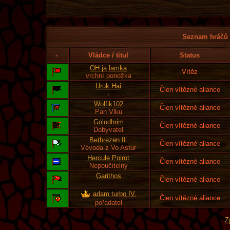
Seznam hráčů l
-
Vládce / titul
Status
OH ja lamka
Vítěz
vrchní ponožka
Uruk Hai
Člen vítězné aliance
-
Wolfik102
Člen vítězné aliance
Pan Vlku
Golodhrim
Člen vítězné aliance
Dobyvatel
Bethrezen II.
Člen vítězné aliance
Vévoda z Vo Astur
Hercule Poirot
Člen vítězné aliance
Nepoučitelný
Garithos
Člen vítězné aliance
-
adam turbo IV.
Člen vítězné aliance
pořadatel
Z