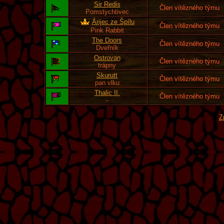
Sir Redis
Člen vítězného týmu
Pomstychtivec
Árijec ze Špílu
Člen vítězného týmu
Pink Rabbit
The Doors
Člen vítězného týmu
Dveřník
Ostrovan
Člen vítězného týmu
trápny
Skurutt
Člen vítězného týmu
pan vlku
Thalic II.
Člen vítězného týmu
-
Z