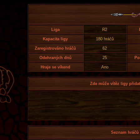
Liga
R2
Kapacita ligy
180 hráčů
Zaregistrováno hráčů
62
Odehraných dnů
25
Po
Hraje se víkend
Ano
Zde může vítěz ligy přidat
Seznam hráčů l