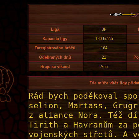
Liga
3F
Kapacita ligy
180 hráčů
Zaregistrováno hráčů
164
Odehraných dnů
21
Po
Hraje se víkend
Ano
Zde může vítěz ligy přidat