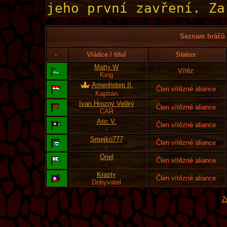
Seznam hráčů l
-
Vládce / titul
Status
Matty.W
Vítěz
King
Amenhotep II.
Člen vítězné aliance
Kapitán
Ivan Hrozný Veliký
Člen vítězné aliance
CAR
Atic V.
Člen vítězné aliance
-
Smejko777
Člen vítězné aliance
-
Oriel
Člen vítězné aliance
-
Krasty
Člen vítězné aliance
Dobyvatel
Z