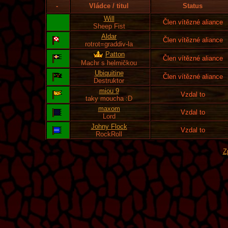
-
Vládce / titul
Status
Will
Člen vítězné aliance
Sheep Fist
Aldar
Člen vítězné aliance
rotrot=graddiv-la
Patton
Člen vítězné aliance
Machr s helmičkou
Ubiquitine
Člen vítězné aliance
Destruktor
miou 9
Vzdal to
taky moucha :D
maxom
Vzdal to
Lord
Johny Flock
Vzdal to
RockRoll
Z