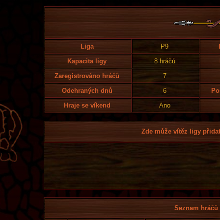
Liga
P9
Kapacita ligy
8 hráčů
Zaregistrováno hráčů
7
Odehraných dnů
6
Po
Hraje se víkend
Ano
Zde může vítěz ligy přidat
Seznam hráčů l