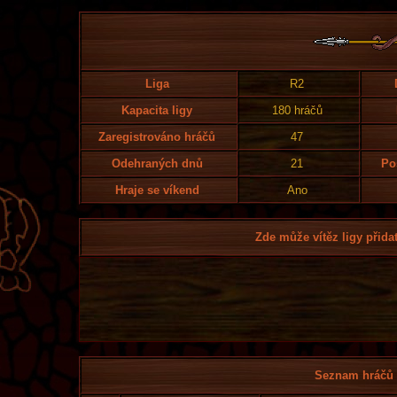
Liga
R2
Kapacita ligy
180 hráčů
Zaregistrováno hráčů
47
Odehraných dnů
21
Po
Hraje se víkend
Ano
Zde může vítěz ligy přidat
Seznam hráčů l