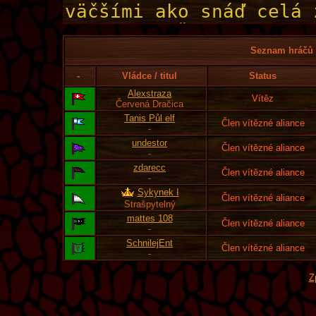
Seznam hráčů l
-
Vládce / titul
Status
Alexstraza
Vítěz
Červená Dračica
Tanis Půl elf
Člen vítězné aliance
-
undestor
Člen vítězné aliance
-
zdarecc
Člen vítězné aliance
-
Sykynek I
Člen vítězné aliance
Strašpytelný
mattes 108
Člen vítězné aliance
-
SchnilejEnt
Člen vítězné aliance
-
Z