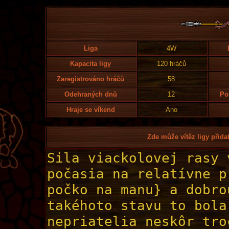
Liga
4W
Kapacita ligy
120 hráčů
Zaregistrováno hráčů
58
Odehraných dnů
12
Po
Hraje se víkend
Ano
Zde může vítěz ligy přidat