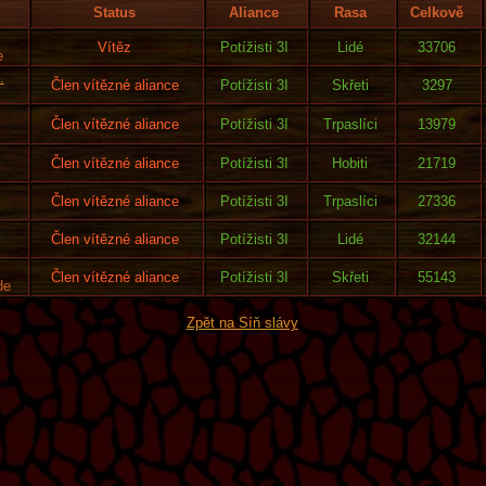
Status
Aliance
Rasa
Celkově
Vítěz
Potížisti 3I
Lidé
33706
e
.
Člen vítězné aliance
Potížisti 3I
Skřeti
3297
Člen vítězné aliance
Potížisti 3I
Trpaslíci
13979
Člen vítězné aliance
Potížisti 3I
Hobiti
21719
Člen vítězné aliance
Potížisti 3I
Trpaslíci
27336
Člen vítězné aliance
Potížisti 3I
Lidé
32144
Člen vítězné aliance
Potížisti 3I
Skřeti
55143
de
Zpět na Síň slávy