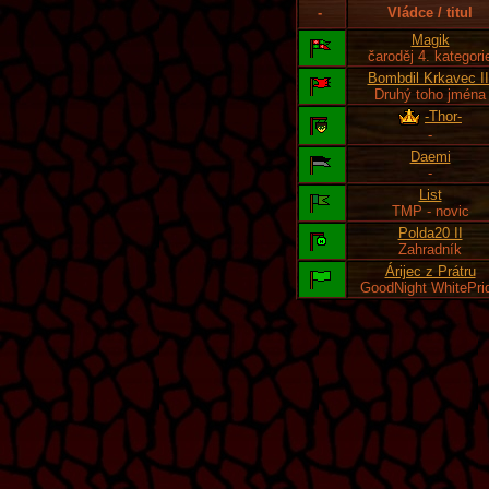
-
Vládce / titul
Magik
čaroděj 4. kategori
Bombdil Krkavec II
Druhý toho jména
-Thor-
-
Daemi
-
List
TMP - novic
Polda20 II
Zahradník
Árijec z Prátru
GoodNight WhitePri