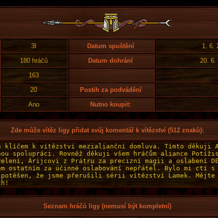
3I
Datum spuštění
1. 6.
180 hráčů
Datum dohrání
20. 6.
163
20
Postih za podvádění
Ano
Nutno koupit:
Zde může vítěz ligy přidat svůj komentář k vítězství (512 znaků):
Seznam hráčů ligy (nemusí být kompletní)