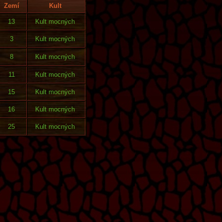
Zemí
Kult
13
Kult mocných
3
Kult mocných
8
Kult mocných
11
Kult mocných
15
Kult mocných
16
Kult mocných
25
Kult mocných