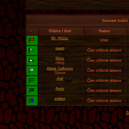
Seznam hráčů l
-
Vládce / titul
Status
Mr. Hrůza.
Vítěz
-
pwetr
Člen vítězné aliance
...
filjins
Člen vítězné aliance
ctěný
Abras Salkimus
Člen vítězné aliance
Slaver
Agir
Člen vítězné aliance
-
Aeris
Člen vítězné aliance
-
sirlibor
Člen vítězné aliance
-
Z