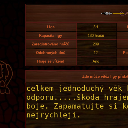
Liga
3H
Kapacita ligy
180 hráčů
Zaregistrováno hráčů
209
Odehraných dnů
12
Po
Hraje se víkend
Ano
Zde může vítěz ligy přidat