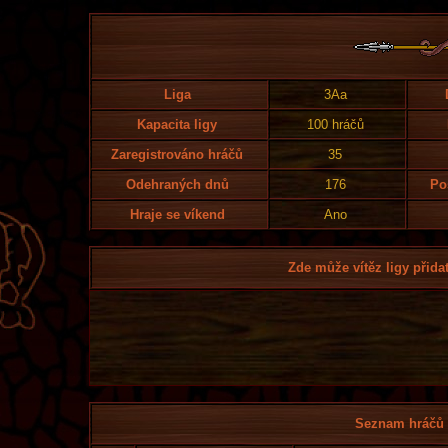
Liga
3Aa
Kapacita ligy
100 hráčů
Zaregistrováno hráčů
35
Odehraných dnů
176
Po
Hraje se víkend
Ano
Zde může vítěz ligy přidat
Seznam hráčů l