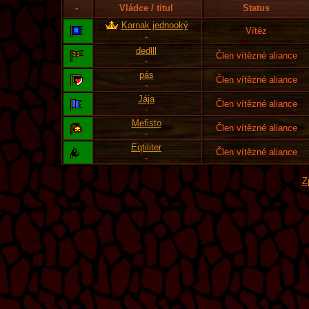
-
Vládce / titul
Status
Karnak jednooký
Vítěz
-
dedlll
Člen vítězné aliance
-
pás
Člen vítězné aliance
-
Jája
Člen vítězné aliance
-
Mefisto
Člen vítězné aliance
-
Eqtiliter
Člen vítězné aliance
-
Z