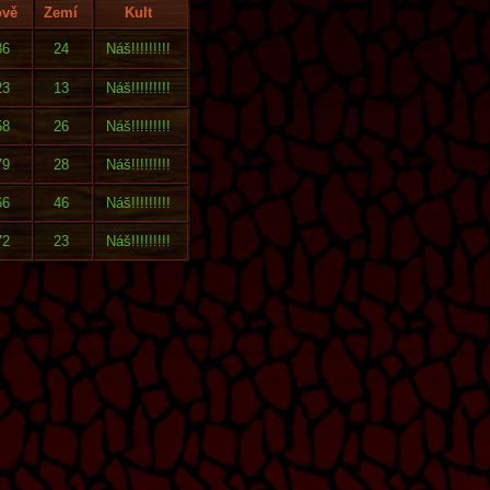
ově
Zemí
Kult
86
24
Náš!!!!!!!!!
23
13
Náš!!!!!!!!!
58
26
Náš!!!!!!!!!
79
28
Náš!!!!!!!!!
66
46
Náš!!!!!!!!!
72
23
Náš!!!!!!!!!