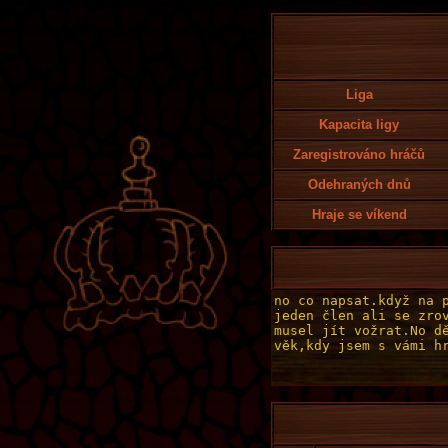
Liga
Kapacita ligy
Zaregistrováno hráčů
Odehraných dnů
Hraje se víkend