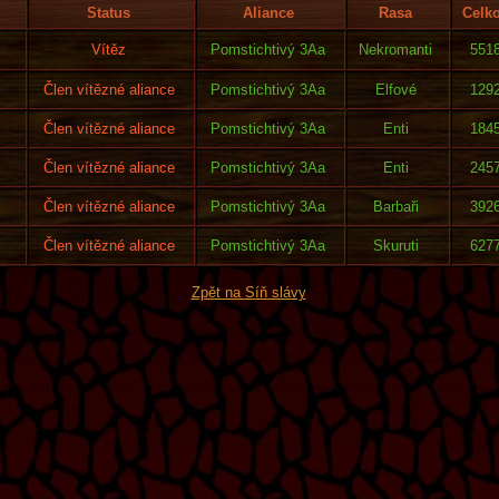
Status
Aliance
Rasa
Celk
Vítěz
Pomstichtivý 3Aa
Nekromanti
551
Člen vítězné aliance
Pomstichtivý 3Aa
Elfové
129
Člen vítězné aliance
Pomstichtivý 3Aa
Enti
184
Člen vítězné aliance
Pomstichtivý 3Aa
Enti
245
Člen vítězné aliance
Pomstichtivý 3Aa
Barbaři
392
Člen vítězné aliance
Pomstichtivý 3Aa
Skuruti
627
Zpět na Síň slávy