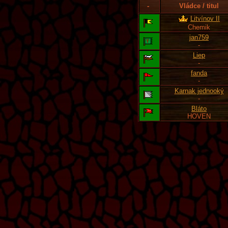
-
Vládce / titul
Litvínov II
Chemik
jan759
-
Liep
-
fanda
-
Karnak jednooký
-
Bláto
HOVEN