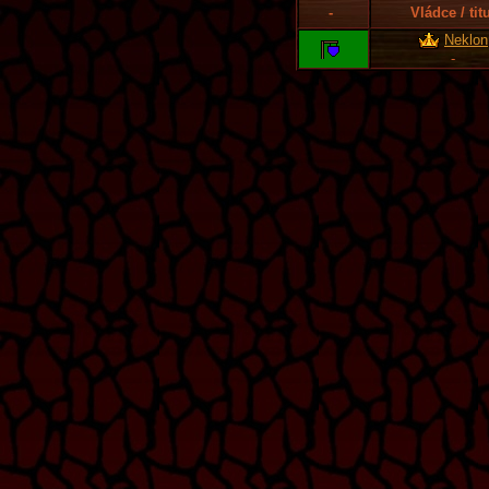
-
Vládce / tit
Neklon
-