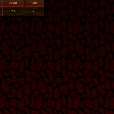
Zemí
Kult
24
-