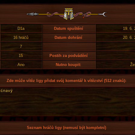
D1a
Datum spuštění
19. 6.
16 hráčů
Datum dohrání
20. 6.
7
15
Postih za podvádění
Ano
Nutno koupit:
Že
Zde může vítěz ligy přidat svůj komentář k vítězství (512 znaků):
Seznam hráčů ligy (nemusí být kompletní)