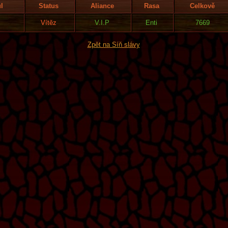
ul
Status
Aliance
Rasa
Celkově
Vítěz
V.I.P
Enti
7669
Zpět na Síň slávy