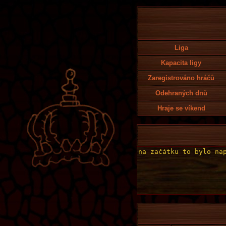
Liga
Kapacita ligy
Zaregistrováno hráčů
Odehraných dnů
Hraje se víkend