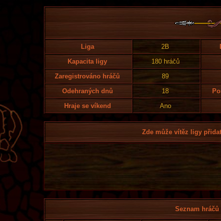
Liga
2B
Kapacita ligy
180 hráčů
Zaregistrováno hráčů
89
Odehraných dnů
18
Po
Hraje se víkend
Ano
Zde může vítěz ligy přidat
Seznam hráčů l