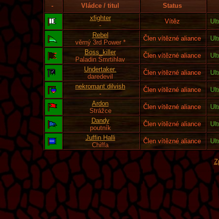
-
Vládce / titul
Status
xfighter
Vítěz
Ult
-
Rebel
Člen vítězné aliance
Ult
věrný 3rd Power *
Boss_killer
Člen vítězné aliance
Ult
Paladin Smrtihlav
Undertaker.
Člen vítězné aliance
Ult
daredevil
nekromant.dilvish
Člen vítězné aliance
Ult
-
Ardon
Člen vítězné aliance
Ult
Strážce
Dandy
Člen vítězné aliance
Ult
poutník
Juffin Halli
Člen vítězné aliance
Ult
Chiffa
Z