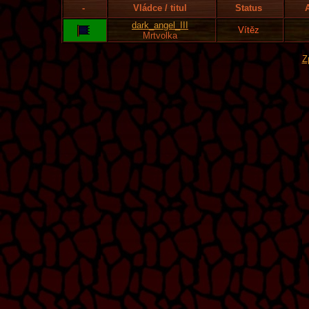
-
Vládce / titul
Status
dark_angel_III
Vítěz
Mrtvolka
Z