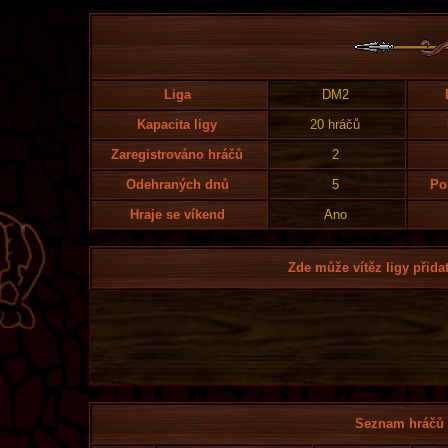
Liga
DM2
Kapacita ligy
20 hráčů
Zaregistrováno hráčů
2
Odehraných dnů
5
Po
Hraje se víkend
Ano
Zde může vítěz ligy přidat
Seznam hráčů l