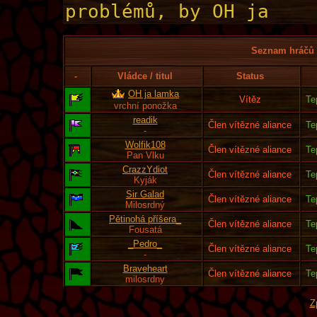
Seznam hráčů l
-
Vládce / titul
Status
OH ja lamka
Vítěz
Te
vrchní ponožka
readik
Člen vítězné aliance
Te
-
Wolfik108
Člen vítězné aliance
Te
Pan Vlku
CrazzYdiot
Člen vítězné aliance
Te
Kyják
Sir Galad
Člen vítězné aliance
Te
Milosrdný
Pětinohá příšera_
Člen vítězné aliance
Te
Fousatá
_Pedro_
Člen vítězné aliance
Te
-
Braveheart
Člen vítězné aliance
Te
milosrdny
Z