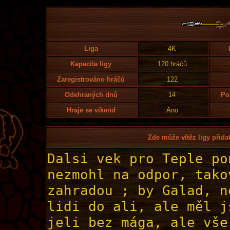
Liga
4K
Kapacita ligy
120 hráčů
Zaregistrováno hráčů
122
Odehraných dnů
14
Po
Hraje se víkend
Ano
Zde může vítěz ligy přidat