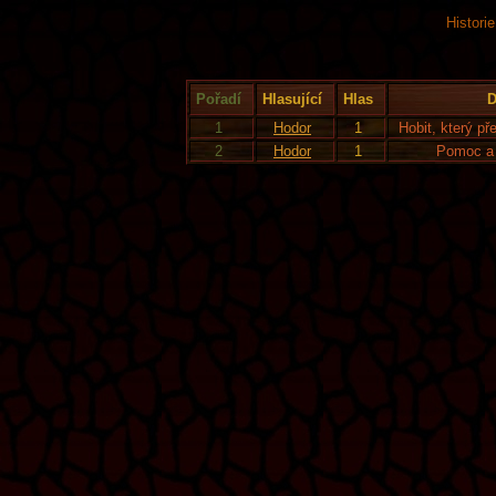
Histori
Pořadí
Hlasující
Hlas
D
1
Hodor
1
Hobit, který pře
2
Hodor
1
Pomoc a p