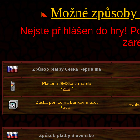
Možné způsoby 
Nejste přihlášen do hry! P
zare
Způsob platby Česká Republika
Placená SMSka z mobilu
zde
Zaslat peníze na bankovní účet
libovol
zde
Způsob platby Slovensko