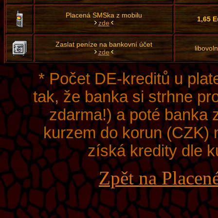
Placená SMSka z mobilu
1,65 E
zde
Zaslat peníze na bankovní účet
libovol
zde
* Počet DE-kreditů u plat
tak, že banka si strhne pr
zdarma!) a poté banka 
kurzem do korun (CZK) n
získá kredity dle 
Zpět na Placen