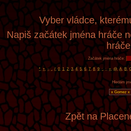
Vyber vládce, kterém
Napiš začátek jména hráče n
hráče
Začátek jména hráče:
*
,
+
,
-
,
.
,
/
,
0
,
1
,
2
,
3
,
4
,
5
,
6
,
7
,
8
,
9
,
:
,
;
,
=
,
@
,
A
,
B
,
Hledám jmé
Zpět na Placen