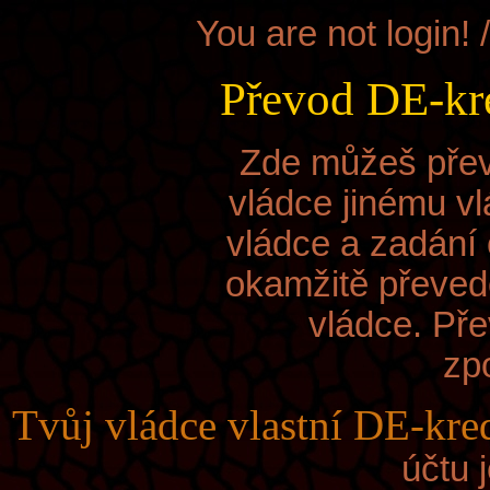
You are not login! 
Převod DE-kre
Zde můžeš přev
vládce jinému vl
vládce a zadání 
okamžitě převed
vládce. Pře
zp
Tvůj vládce
vlastní DE-kred
účtu 