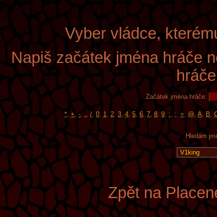
Vyber vládce, kterém
Napiš začátek jména hráče n
hráče
Začátek jména hráče:
*
,
+
,
-
,
.
,
/
,
0
,
1
,
2
,
3
,
4
,
5
,
6
,
7
,
8
,
9
,
:
,
;
,
=
,
@
,
A
,
B
,
Hledám jmé
Zpět na Placen