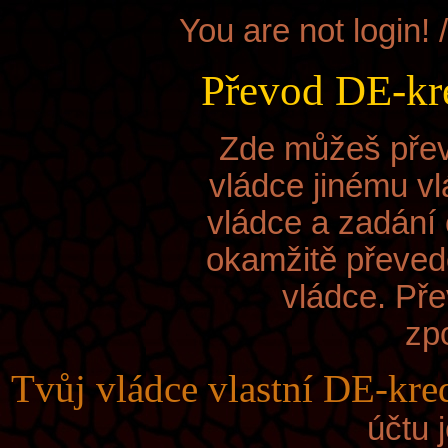
You are not login! 
Převod DE-kre
Zde můžeš přev
vládce jinému vl
vládce a zadání 
okamžitě převed
vládce. Pře
zp
Tvůj vládce
vlastní DE-kred
účtu 