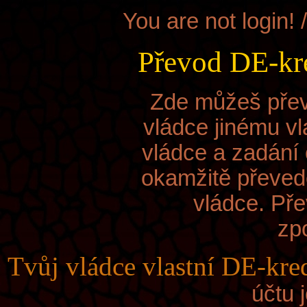
You are not login! 
Převod DE-kre
Zde můžeš přev
vládce jinému vl
vládce a zadání 
okamžitě převed
vládce. Pře
zp
Tvůj vládce
vlastní DE-kred
účtu 