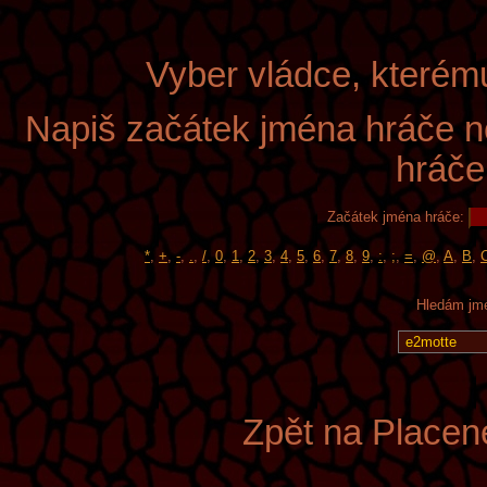
Vyber vládce, kterém
Napiš začátek jména hráče n
hráče
Začátek jména hráče:
*
,
+
,
-
,
.
,
/
,
0
,
1
,
2
,
3
,
4
,
5
,
6
,
7
,
8
,
9
,
:
,
;
,
=
,
@
,
A
,
B
,
Hledám jmé
Zpět na Placen