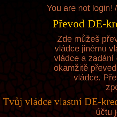
You are not login! 
Převod DE-kre
Zde můžeš přev
vládce jinému vl
vládce a zadání 
okamžitě převed
vládce. Pře
zp
Tvůj vládce
vlastní DE-kred
účtu 