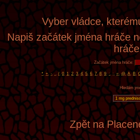
Vyber vládce, kterém
Napiš začátek jména hráče n
hráče
Začátek jména hráče:
*
,
+
,
-
,
.
,
/
,
0
,
1
,
2
,
3
,
4
,
5
,
6
,
7
,
8
,
9
,
:
,
;
,
=
,
@
,
A
,
B
,
Hledám jmé
Zpět na Placen