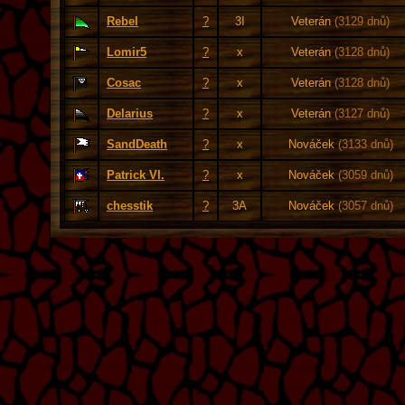
Rebel
?
3I
Veterán
(3129 dnů)
Lomir5
?
x
Veterán
(3128 dnů)
Cosac
?
x
Veterán
(3128 dnů)
Delarius
?
x
Veterán
(3127 dnů)
SandDeath
?
x
Nováček
(3133 dnů)
Patrick VI.
?
x
Nováček
(3059 dnů)
chesstik
?
3A
Nováček
(3057 dnů)