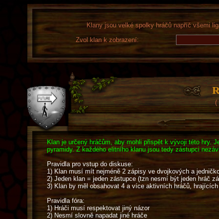
Klany jsou velké spolky hráčů napříč všemi lig
Zvol klan k zobrazení:
R
(
Klan je určený hráčům, aby mohli přispět k vývoji této hry. J
pyramidy. Z každého elitního klanu jsou tedy zástupci nezá
Pravidla pro vstup do diskuse:
1) Klan musí mít nejméně 2 zápisy ve dvojkových a jedničko
2) Jeden klan = jeden zástupce (tzn nesmí být jeden hráč z
3) Klan by měl obsahovat 4 a více aktivních hráčů, hrajících 
Pravidla fóra:
1) Hráči musí respektovat jiný názor
2) Nesmí slovně napadat jiné hráče