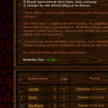
3) Musejí reprezentovat názor klanu, který zastupuje
4) Zástupci by měli aktivně přispívat do diskuse
Pokud některý zástupce bude porušovat pravidla diskuse, bu
zástupce.
Toto fórum oproti minulému má velkou změnu. Nezávislého m
dohromady výstupy a prezentovat je. Moderátor nebude nija
nějakému veliteli své názory. Zároveň tedy nemůže být zás
přijímá nové zástupce klanů.
Zároveň je toto fórum otevřeno všem hráčům, kteří zastupují
zástupci mohou na fórum nahlédnout, ale nesmí do něho nic 
Pro přijetí do tohoto klanu pište moderátorovi.
Moderátor fóra:
cursed
Jméno vládce
Liga
Pozice
cursed
?
x
Zakladatel
(3134 dnů)
Sorin
?
x
Veterán
(3133 dnů)
Dar-Kunor
?
x
Veterán
(3133 dnů)