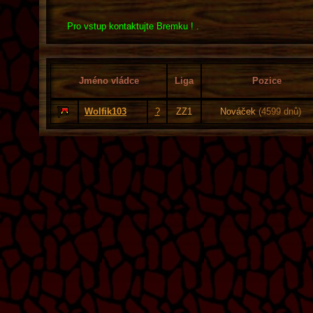
Pro vstup kontaktujte Bremku ! .
Jméno vládce
Liga
Pozice
Wolfik103
?
ZZ1
Nováček
(4599 dnů)