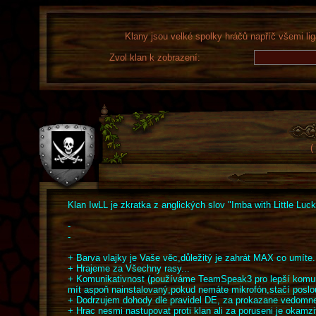
Klany jsou velké spolky hráčů napříč všemi lig
Zvol klan k zobrazení:
(
Klan IwLL je zkratka z anglických slov "Imba with Little Luck
-
-
+ Barva vlajky je Vaše věc,důležitý je zahrát MAX co umíte.
+ Hrajeme za Všechny rasy...
+ Komunikativnost (používáme TeamSpeak3 pro lepší komuni
mít aspoň nainstalovaný,pokud nemáte mikrofón,stačí poslo
+ Dodrzujem dohody dle pravidel DE, za prokazane vedomne
+ Hrac nesmi nastupovat proti klan ali za poruseni je okamz