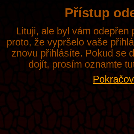
Přístup od
Lituji, ale byl vám odepřen
proto, že vypršelo vaše přihl
znovu přihlásíte. Pokud se d
dojít, prosím oznamte tu
Pokračova