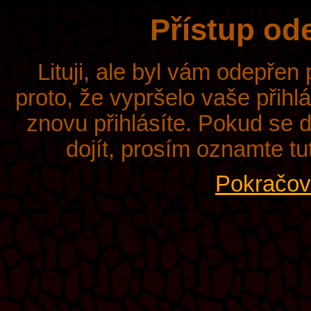
Přístup od
Lituji, ale byl vám odepřen
proto, že vypršelo vaše přihl
znovu přihlásíte. Pokud se d
dojít, prosím oznamte tu
Pokračova