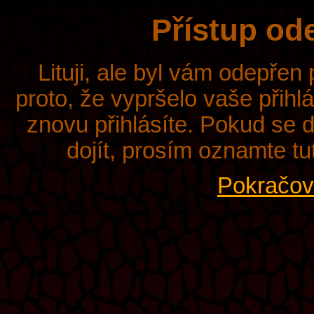
Přístup od
Lituji, ale byl vám odepřen
proto, že vypršelo vaše přihl
znovu přihlásíte. Pokud se d
dojít, prosím oznamte tu
Pokračova