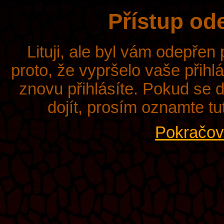
Přístup od
Lituji, ale byl vám odepřen
proto, že vypršelo vaše přihl
znovu přihlásíte. Pokud se d
dojít, prosím oznamte tu
Pokračova