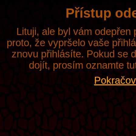
Přístup od
Lituji, ale byl vám odepřen
proto, že vypršelo vaše přihl
znovu přihlásíte. Pokud se d
dojít, prosím oznamte tu
Pokračova