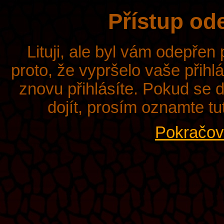
Přístup od
Lituji, ale byl vám odepřen
proto, že vypršelo vaše přihl
znovu přihlásíte. Pokud se d
dojít, prosím oznamte tu
Pokračova