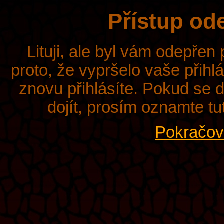
Přístup od
Lituji, ale byl vám odepřen
proto, že vypršelo vaše přihl
znovu přihlásíte. Pokud se d
dojít, prosím oznamte tu
Pokračova