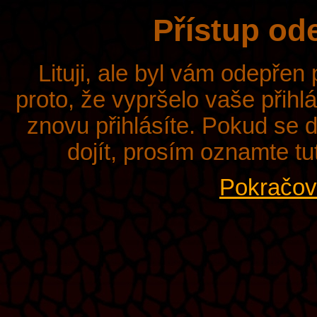
Přístup od
Lituji, ale byl vám odepřen
proto, že vypršelo vaše přihl
znovu přihlásíte. Pokud se d
dojít, prosím oznamte tu
Pokračova