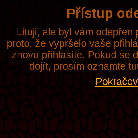
Přístup od
Lituji, ale byl vám odepřen
proto, že vypršelo vaše přihl
znovu přihlásíte. Pokud se d
dojít, prosím oznamte tu
Pokračova