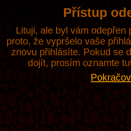
Přístup od
Lituji, ale byl vám odepřen
proto, že vypršelo vaše přihl
znovu přihlásíte. Pokud se d
dojít, prosím oznamte tu
Pokračova