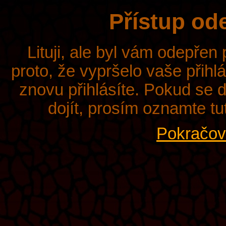
Přístup od
Lituji, ale byl vám odepřen
proto, že vypršelo vaše přihl
znovu přihlásíte. Pokud se d
dojít, prosím oznamte tu
Pokračova