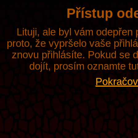
Přístup od
Lituji, ale byl vám odepřen
proto, že vypršelo vaše přihl
znovu přihlásíte. Pokud se d
dojít, prosím oznamte tu
Pokračova