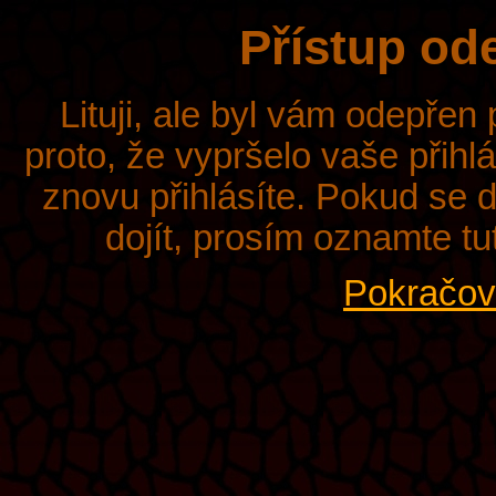
Přístup od
Lituji, ale byl vám odepřen
proto, že vypršelo vaše přihl
znovu přihlásíte. Pokud se d
dojít, prosím oznamte tu
Pokračova